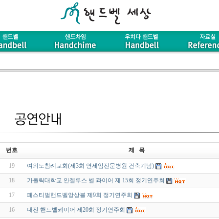
번호
제 목
19
여의도침례교회(제3회 연세암전문병원 건축기념)
18
가톨릭대학교 안젤루스 벨 콰이어 제 15회 정기연주회
17
페스티벌핸드벨앙상블 제9회 정기연주회
16
대전 핸드벨콰이어 제20회 정기연주회