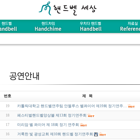
번호
제 목
19
카톨릭대학교 핸드벨연주팀 안젤루스 벨콰이어 제19회 정기연주…
18
페스티벌핸드벨앙상블 제13회 정기연주회
17
미리암 벨 콰이어 제 18회 정기 연주회
16
거룩한 빛 광성교회 제10회 핸드벨 정기연주회